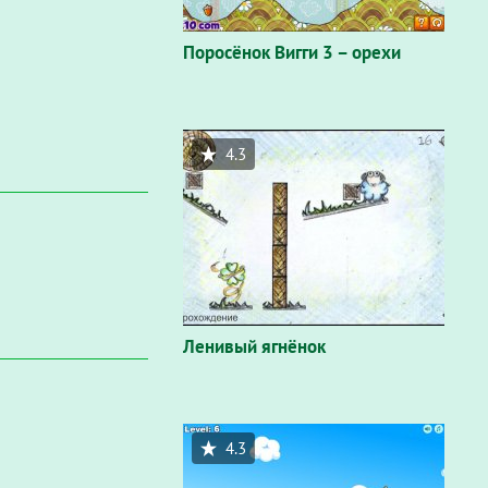
Поросёнок Вигги 3 – орехи
4.3
Ленивый ягнёнок
4.3