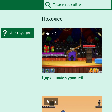
Похожее
Инструкции
4.2
дресную строку
айта / Flash"
. В
вающем окне
Цирк – набор уровней
4.2