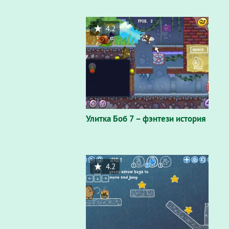
4.2
Улитка Боб 7 – фэнтези история
4.2