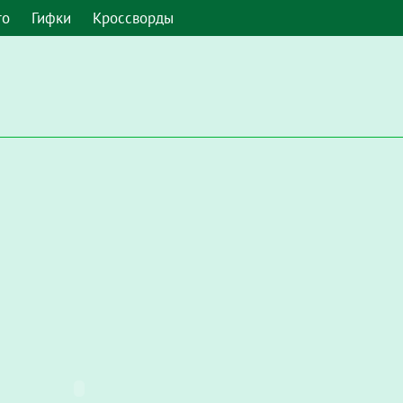
то
Гифки
Кроссворды
 умолчанию. Чтобы включить его в Google Chrome, введите в а
Настройки / Конфиденциальность и безопасность / Настройки с
запускать Flash"
.
мите, чтобы включить плагин "Adobe Flash Player"
и во всплы