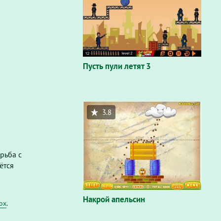
Пусть пули летят 3
3.8
рьба с
ётся
Накрой апельсин
fox
.