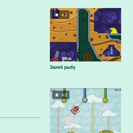
4.3
Залей рыбу
4.0