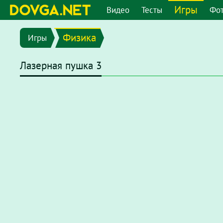
Игры
Видео
Тесты
Фо
Физика
Игры
Лазерная пушка 3
В последних версиях браузеров Flash плеер отключен по
chrome://settings/content/flash
или перейдите в меню
"
появившемся окне отключите опцию
"Запретить сайтам 
После этого на странице с игрой нажмите на надпись
Наж
нажмите
"разрешить"
.