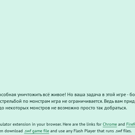
обная уничтожить всё живое! Но ваша задача в этой игре - бо
 стрельбой по монстрам игра не ограничивается. Ведь вам прид
до некоторых монстров не возможно просто так добраться.
mulator extension in your browser. Here are the links for
Chrome
and
Fire
then download
.swf game file
and use any Flash Player that runs .swf files.