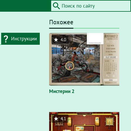
Похожее
Инструкции
4.0
дресную строку
айта / Flash"
. В
вающем окне
Мистерии 2
4.1