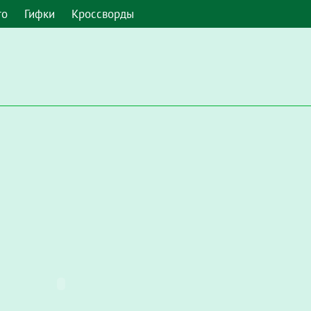
то
Гифки
Кроссворды
 умолчанию. Чтобы включить его в Google Chrome, введите в а
Настройки / Конфиденциальность и безопасность / Настройки с
запускать Flash"
.
мите, чтобы включить плагин "Adobe Flash Player"
и во всплы