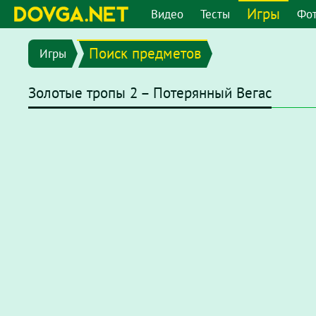
Игры
Видео
Тесты
Фо
Поиск предметов
Игры
Золотые тропы 2 – Потерянный Вегас
В последних версиях браузеров Flash плеер отключен по
chrome://settings/content/flash
или перейдите в меню
"
появившемся окне отключите опцию
"Запретить сайтам 
После этого на странице с игрой нажмите на надпись
Наж
нажмите
"разрешить"
.