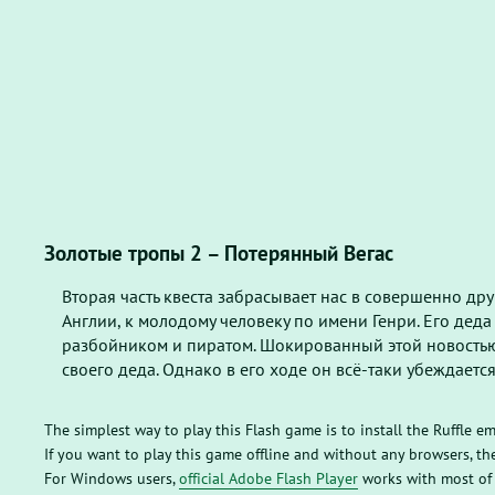
Золотые тропы 2 – Потерянный Вегас
Вторая часть квеста забрасывает нас в совершенно др
Англии, к молодому человеку по имени Генри. Его деда
разбойником и пиратом. Шокированный этой новостью
своего деда. Однако в его ходе он всё-таки убеждается
The simplest way to play this Flash game is to install the Ruffle e
If you want to play this game offline and without any browsers, 
For Windows users,
official Adobe Flash Player
works with most of