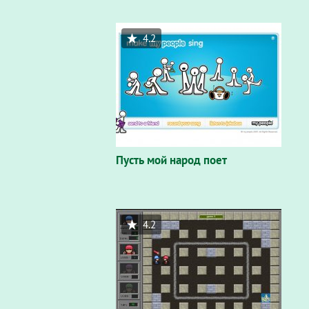
4.2
Пусть мой народ поет
4.2