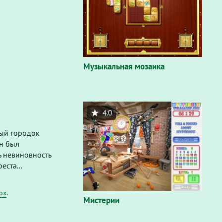
Музыкальная мозаика
4.0
вый городок
он был
ь невиновность
еста...
fox
.
Мистерии