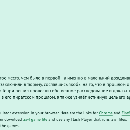
угое место, чем было в первой - а именно в маленький дождли
 заключили в тюрьму, сославшись якобы на то, что в прошлом 
 Генри решил провести собственное расследование и доказат
 в его пиратском прошлом, а также узнаёт истинную цель его ар
mulator extension in your browser. Here are the links for
Chrome
and
Fire
then download
.swf game file
and use any Flash Player that runs .swf files.
 the games.