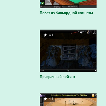
Побег из бильярдной комнаты
4.1
Призрачный пейзаж
4.1