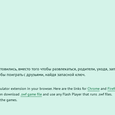
овились, вместо того чтобы развлекаться, родители, уходя, за
обы поиграть с друзьями, найдя запасной ключ.
mulator extension in your browser. Here are the links for
Chrome
and
Fire
then download
.swf game file
and use any Flash Player that runs .swf files.
 the games.