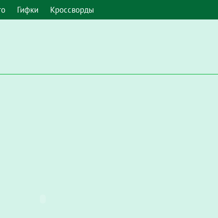
то
Гифки
Кроссворды
 умолчанию. Чтобы включить его в Google Chrome, введите в а
Настройки / Конфиденциальность и безопасность / Настройки с
запускать Flash"
.
мите, чтобы включить плагин "Adobe Flash Player"
и во всплы