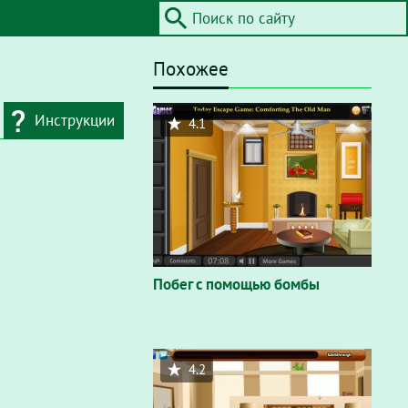
Похожее
Инструкции
4.1
дресную строку
айта / Flash"
. В
вающем окне
Побег с помощью бомбы
4.2