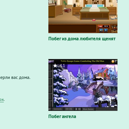
Побег из дома любителя щенят
4.1
перли вас дома.
fox
.
Побег ангела