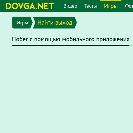
Игры
Видео
Тесты
Фо
Найти выход
Игры
Побег с помощью мобильного приложения
В последних версиях браузеров Flash плеер отключен по
chrome://settings/content/flash
или перейдите в меню
"
появившемся окне отключите опцию
"Запретить сайтам 
После этого на странице с игрой нажмите на надпись
Наж
нажмите
"разрешить"
.