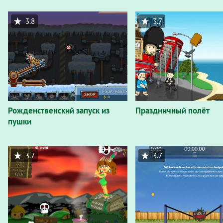
3.8
3.7
Рожденственский запуск из
Праздничный полёт
пушки
3.7
3.7