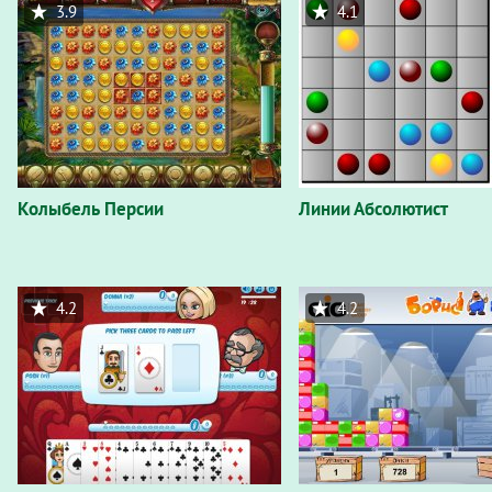
3.9
4.1
Колыбель Персии
Линии Абсолютист
4.2
4.2