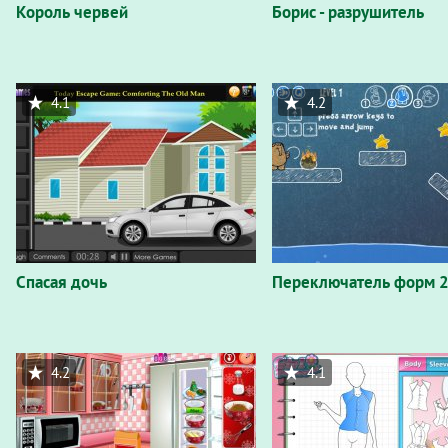
Король червей
Борис - разрушитель
4.1
4.2
Спасая дочь
Переключатель форм 
4.2
4.1