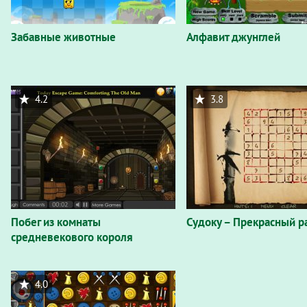
Забавные животные
Алфавит джунглей
4.2
3.8
Побег из комнаты
Судоку – Прекрасный р
средневекового короля
4.0