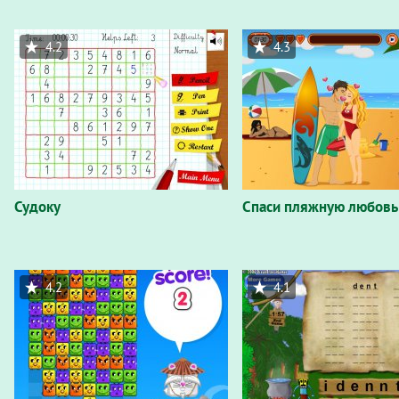
4.2
4.3
Судоку
Спаси пляжную любовь
4.2
4.1