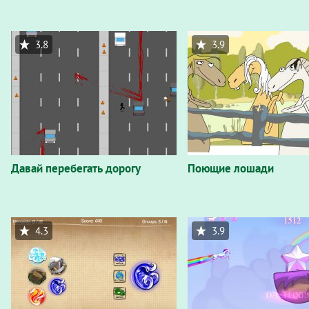
3.8
3.9
Давай перебегать дорогу
Поющие лошади
4.3
3.9