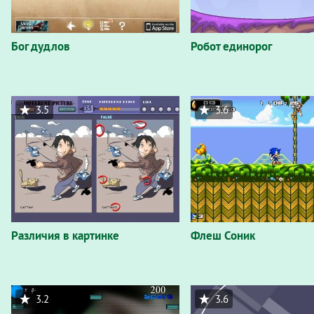
Бог дудлов
Робот единорог
3.5
3.6
Различия в картинке
Флеш Соник
3.2
3.6