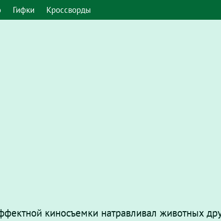
о
Гифки
Кроссворды
ффектной киносъемки натравливал животных друг