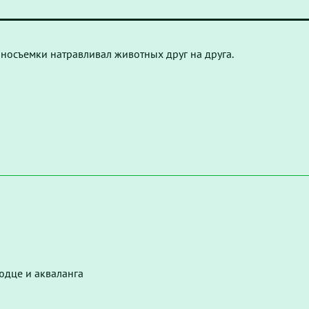
носъемки натравливал животных друг на друга.
юдце и акваланга