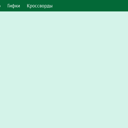
о
Гифки
Кроссворды