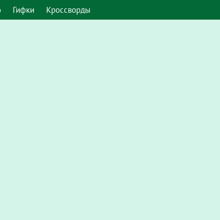
о
Гифки
Кроссворды