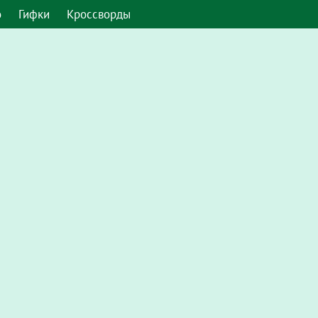
о
Гифки
Кроссворды