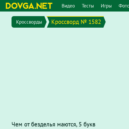
Видео
Тесты
Игры
Фот
Кроссворд № 1582
Кроссворды
Чем от безделья маются, 5 букв