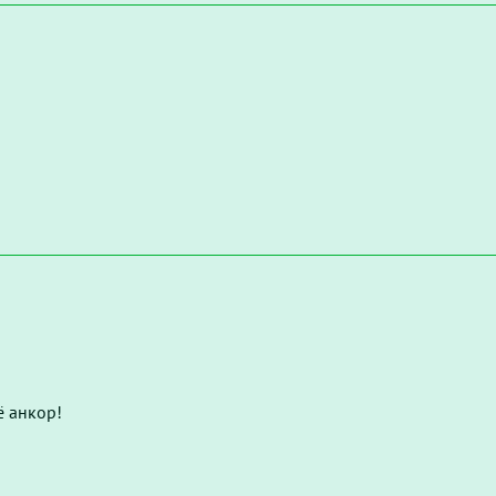
ё анкор!