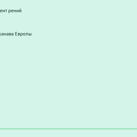
мент рений
 канава Европы