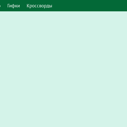
о
Гифки
Кроссворды