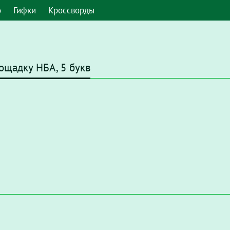
о
Гифки
Кроссворды
ощадку НБА, 5 букв