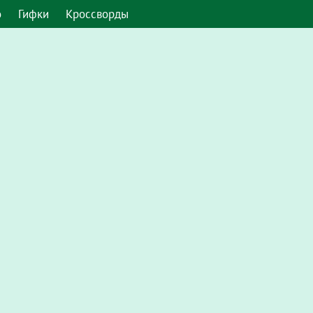
о
Гифки
Кроссворды