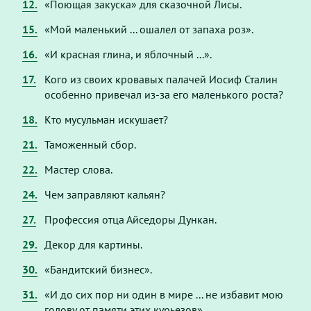
12.
«Поющая закуска» для сказочной Лисы.
15.
«Мой маленький ... ошалел от запаха роз».
16.
«И красная глина, и яблочный ...».
17.
Кого из своих кровавых палачей Иосиф Сталин
особенно привечал из-за его маленького роста?
18.
Кто мусульман искушает?
21.
Таможенный сбор.
22.
Мастер слова.
24.
Чем заправляют кальян?
27.
Профессия отца Айседоры Дункан.
29.
Декор для картины.
30.
«Бандитский бизнес».
31.
«И до сих пор ни один в мире ... не избавит мою
голову от памяти этих курьезов».