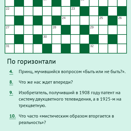
Результаты игры сохраняются - сетка заполняется при
22
23
обновлении страницы.
24
25
26
27
28
29
30
31
32
По горизонтали
4.
Принц, мучившийся вопросом «Быть или не быть?».
8.
Что же нас ждет впереди?
9.
Изобретатель, получивший в 1908 году патент на
систему двухцветного телевидения, а в 1925-м на
трехцветную.
10.
Что часто «мистическим образом вторгается в
реальность»?